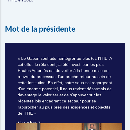
M
o
t
d
e
l
a
p
r
é
s
i
d
e
n
t
e
« Le Gabon souhaite réintégrer au plus tôt, l’ITIE. A
cet effet, le rôle dont j’ai été investi par les plus
Hautes Autorités est de veiller à la bonne mise en
œuvre du processus d’un proche retour au sein de
cette Institution. En effet, notre sous-sol regorgeant
d’un énorme potentiel, il nous revient désormais de
davantage le valoriser et de s’appuyer sur les
récentes lois encadrant ce secteur pour se
rapprocher au plus près des exigences et objectifs
de l’ITIE »
Lire plus