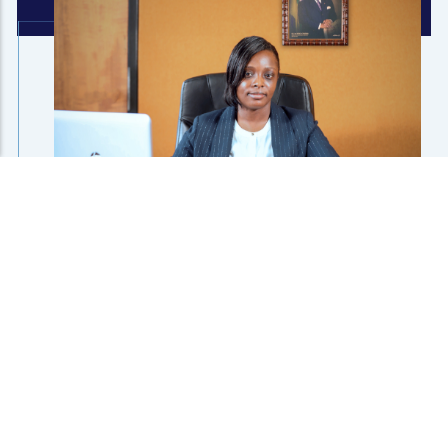
R
a
p
p
o
r
t
s
d
e
p
u
b
l
i
c
a
t
i
o
n
s