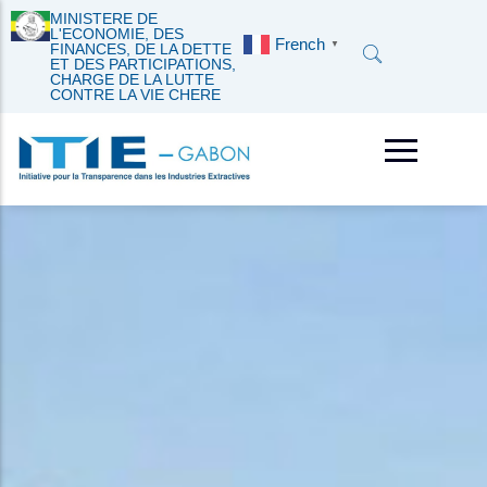
MINISTERE DE
L'ECONOMIE, DES
French
▼
FINANCES, DE LA DETTE
ET DES PARTICIPATIONS,
CHARGE DE LA LUTTE
CONTRE LA VIE CHERE
A propos
Mines
Divulgations
Photothèque
Gouvernance
Hydrocarbures
Déclaration
Vidéothèque
Validation
Articles de Presse
Tableau de bord